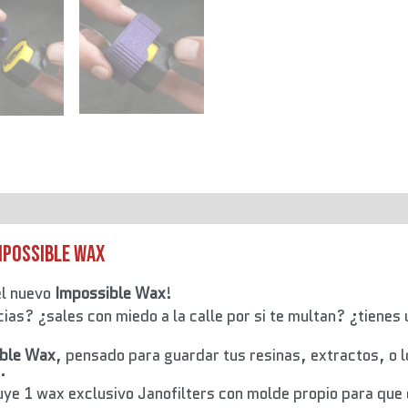
mpossible Wax
el nuevo
Impossible Wax
!
cias? ¿sales con miedo a la calle por si te multan? ¿tien
ble Wax
, pensado para guardar tus resinas, extractos, o lo
.
luye 1 wax exclusivo Janofilters con molde propio para que