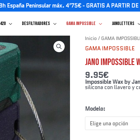
8h España Peninsular máx. 4’75€ - GRATIS A PARTIR D
 420
Desfiltradores
GAMA IMPOSSIBLE
JANOLETTERS
Jano
Inicio
/
GAMA IMPOSSIBL
Impossible
GAMA IMPOSSIBLE
Wax
cantidad
Jano Impossible 
9.95
€
Impossible Wax by Jan
silicona con llavero y 
Modelo: