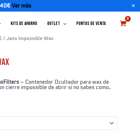
E 40€
Ver más
✕
KITS DE AHORRO
OUTLET
PUNTOS DE VENTA
E
/ Jano Impossible Wax
Wax
oFilters
– Contenedor Ocultador para wax de
con cierre impossible de abrir si no sabes como.