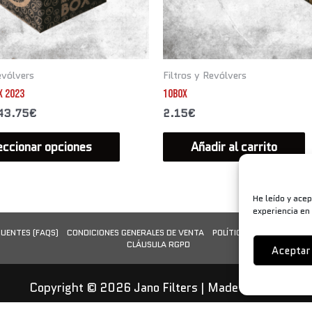
página
de
producto
evólvers
Filtros y Revólvers
X 2023
10box
43.75
€
2.15
€
eccionar opciones
Añadir al carrito
He leído y acep
experiencia en
UENTES (FAQS)
CONDICIONES GENERALES DE VENTA
POLÍTICA DE PRIVACIDAD
CLÁUSULA RGPD
Aceptar
Copyright © 2026 Jano Filters | Made in Spain