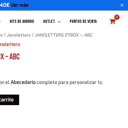
E 40€
Ver más
✕
KITS DE AHORRO
OUTLET
PUNTOS DE VENTA
rs
/
Janoletters
/ JANOLETTERS 27BOX – ABC
noletters
X – ABC
on el
Abecedario
completo para personalizar tu
carrito