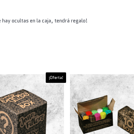
 hay ocultas en la caja, tendrá regalo!
Este
¡Oferta!
producto
tiene
múltiples
variantes.
Las
opciones
se
pueden
elegir
en
la