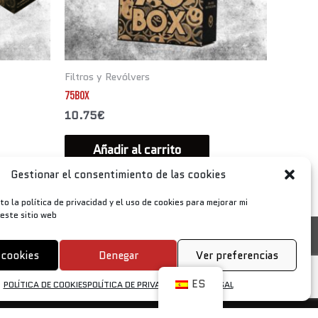
Filtros y Revólvers
75BOX
10.75
€
Añadir al carrito
Gestionar el consentimiento de las cookies
to la política de privacidad y el uso de cookies para mejorar mi
 este sitio web
ENVÍOS Y DEVOLUCIONES
POLÍTICA DE COOKIES
AVISO LEGAL
 cookies
Denegar
Ver preferencias
ES
POLÍTICA DE COOKIES
POLÍTICA DE PRIVACIDAD
AVISO LEGAL