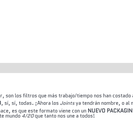
, son los filtros que más trabajo/tiempo nos han costado 
O
, sí, sí, todas. ¡Ahora los
Joints
ya tendrán nombre, o al m
hace, es que este formato viene con un
NUEVO PACKAGIN
ste mundo
4/20
que tanto nos une a todos!