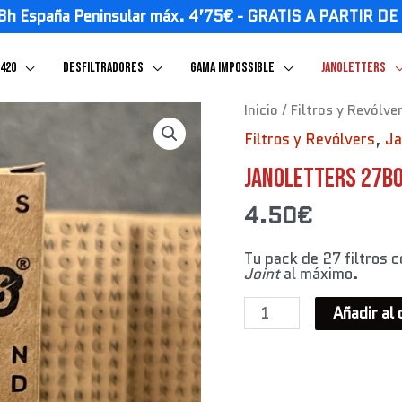
8h España Peninsular máx. 4’75€ - GRATIS A PARTIR D
 420
Desfiltradores
GAMA IMPOSSIBLE
JANOLETTERS
JANOLETTERS
Inicio
/
Filtros y Revólve
27BOX
Filtros y Revólvers
,
Ja
-
ABC
cantidad
JANOLETTERS 27BO
4.50
€
Tu pack de 27 filtros c
Joint
al máximo.
Añadir al 