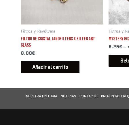
Filtros y Revólvers
Filtros y R
FILTRO DE CRISTAL JANOFILTERS X FILTER ART
MYSTERY BO
GLASS
6.25
€
–
8.00
€
Sel
Añadir al carrito
NUESTRA HISTORIA
NOTICIAS
CONTACTO
PREGUNTAS FREQ